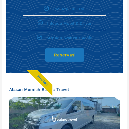
Include Full Toll
Inlcude Mobil & Driver
Armada Avanza / Xenia
Reservasi
PROMO
Alasan Memilih Batara Travel