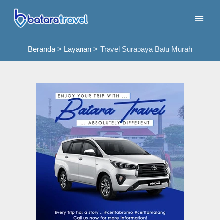
Lewati
Men
ke
konten
Uta
Beranda
Layanan
Travel Surabaya Batu Murah