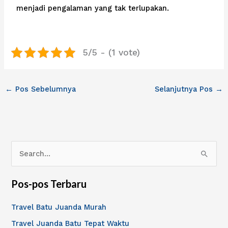
menjadi pengalaman yang tak terlupakan.
5/5 - (1 vote)
←
Pos Sebelumnya
Selanjutnya Pos
→
C
a
Pos-pos Terbaru
r
i
Travel Batu Juanda Murah
u
Travel Juanda Batu Tepat Waktu