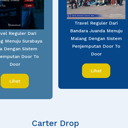
Travel Reguler Dari
Bandara Juanda Menuju
vel Reguler Dari
Malang Dengan Sistem
g Menuju Surabaya
Penjemputan Door To
a Dengan Sistem
Door
jemputan Door To
Door
Lihat
Lihat
Carter Drop