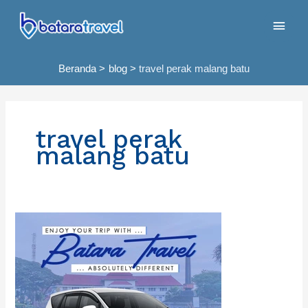
Lewati
Men
ke
konten
Uta
Beranda
blog
travel perak malang batu
travel perak
malang batu