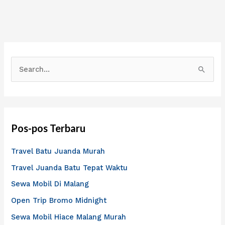
C
a
r
i
Pos-pos Terbaru
u
n
Travel Batu Juanda Murah
t
Travel Juanda Batu Tepat Waktu
u
Sewa Mobil Di Malang
k
Open Trip Bromo Midnight
:
Sewa Mobil Hiace Malang Murah