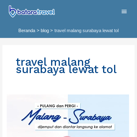
Lewati
Men
ke
konten
Uta
Beranda
blog
travel malang surabaya lewat tol
travel malang
surabaya lewat tol