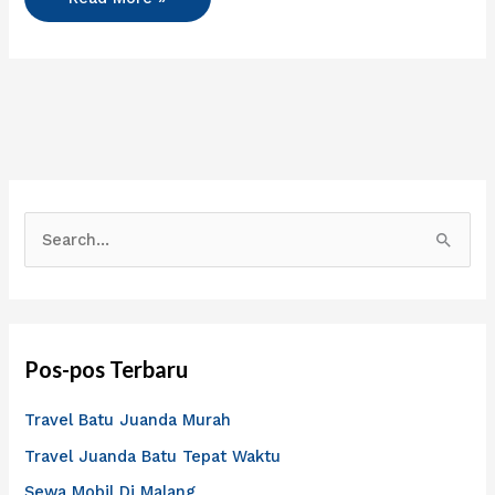
C
a
r
i
Pos-pos Terbaru
u
n
Travel Batu Juanda Murah
t
Travel Juanda Batu Tepat Waktu
u
Sewa Mobil Di Malang