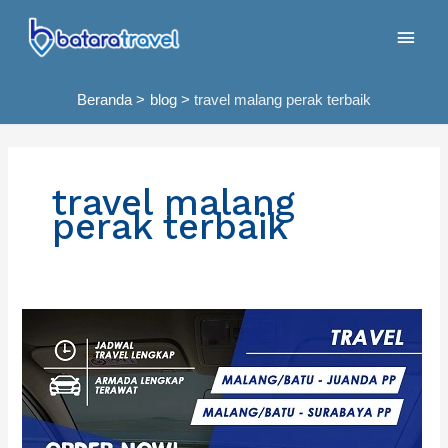
Lewati
Men
ke
konten
Uta
Beranda
blog
travel malang perak terbaik
travel malang
perak terbaik