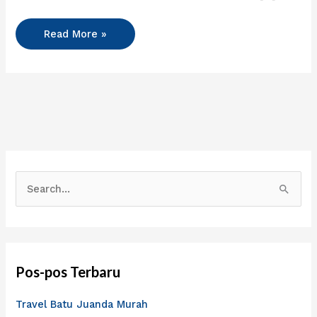
Read More »
C
a
r
i
Pos-pos Terbaru
u
n
Travel Batu Juanda Murah
t