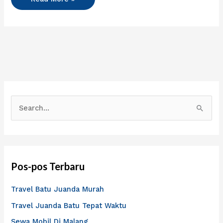
C
a
r
i
Pos-pos Terbaru
u
n
Travel Batu Juanda Murah
t
Travel Juanda Batu Tepat Waktu
u
Sewa Mobil Di Malang