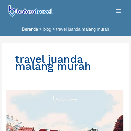
Lewati
Men
ke
konten
Uta
Beranda
blog
travel juanda malang murah
travel juanda
malang murah