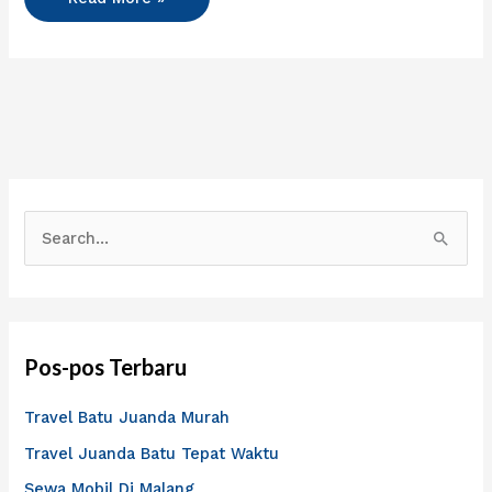
C
a
r
i
Pos-pos Terbaru
u
n
Travel Batu Juanda Murah
t
Travel Juanda Batu Tepat Waktu
u
Sewa Mobil Di Malang