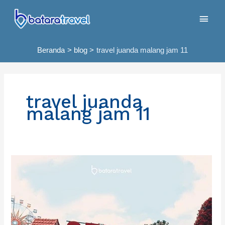
Lewati
Men
ke
konten
Uta
Beranda
blog
travel juanda malang jam 11
travel juanda
malang jam 11