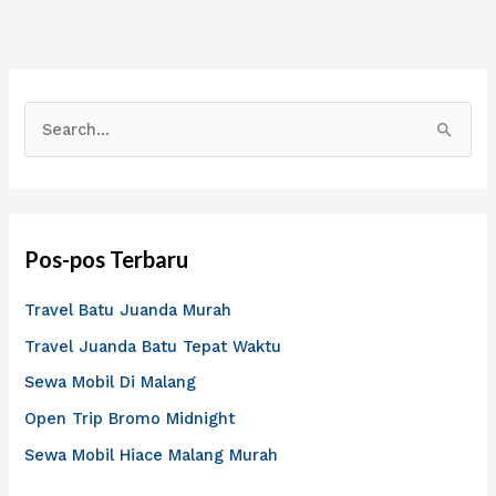
C
a
r
i
Pos-pos Terbaru
u
n
Travel Batu Juanda Murah
t
Travel Juanda Batu Tepat Waktu
u
Sewa Mobil Di Malang
k
Open Trip Bromo Midnight
:
Sewa Mobil Hiace Malang Murah