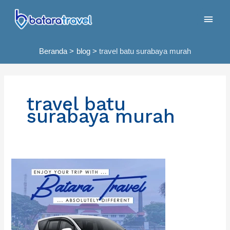
Lewati
Men
ke
konten
Uta
Beranda
blog
travel batu surabaya murah
travel batu
surabaya murah