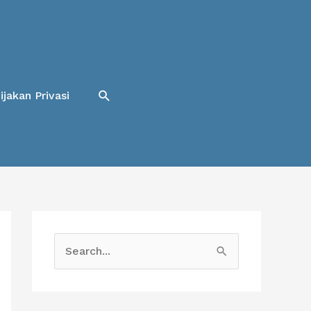
Cari
ijakan Privasi
C
a
r