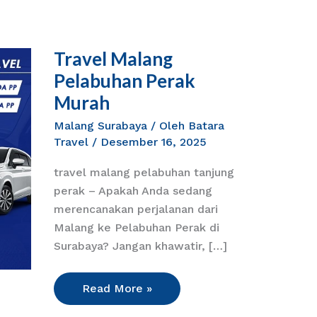
Travel Malang
Travel
Malang
Pelabuhan Perak
Pelabuhan
Murah
Perak
Malang Surabaya
/ Oleh
Batara
Murah
Travel
/
Desember 16, 2025
travel malang pelabuhan tanjung
perak – Apakah Anda sedang
merencanakan perjalanan dari
Malang ke Pelabuhan Perak di
Surabaya? Jangan khawatir, […]
Read More »