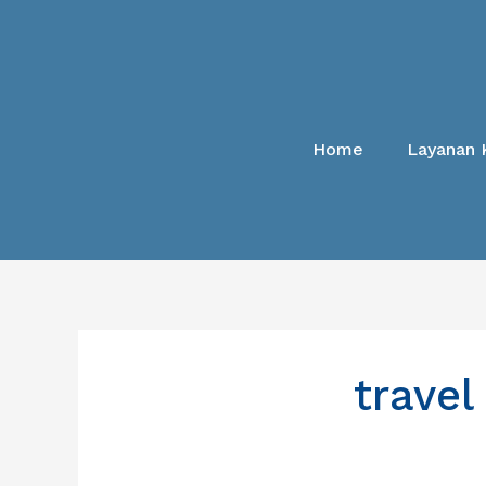
Lewati
ke
konten
Home
Layanan 
travel