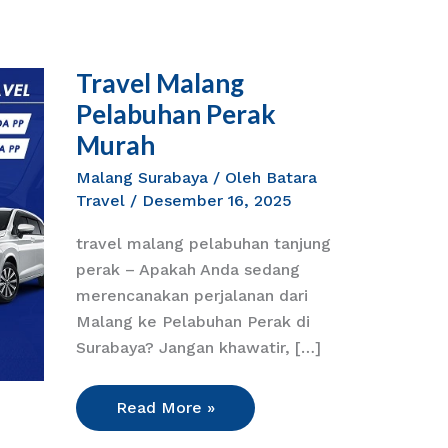
Travel Malang
Travel
Malang
Pelabuhan Perak
Pelabuhan
Murah
Perak
Malang Surabaya
/ Oleh
Batara
Murah
Travel
/
Desember 16, 2025
travel malang pelabuhan tanjung
perak – Apakah Anda sedang
merencanakan perjalanan dari
Malang ke Pelabuhan Perak di
Surabaya? Jangan khawatir, […]
Read More »