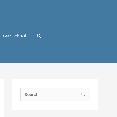
Cari
ijakan Privasi
C
a
r