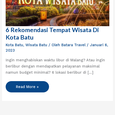
6 Rekomendasi Tempat Wisata Di
6
Rekomendasi
Kota Batu
Tempat
Kota Batu
,
Wisata Batu
/ Oleh
Batara Travel
/
Januari 6,
Wisata
2023
Di
Kota
Ingin menghabiskan waktu libur di Malang? Atau ingin
Batu
berlibur dengan mendapatkan pelayanan maksimal
namun budget minimal? 6 lokasi berlibur di […]
Read More »