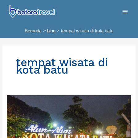
Lewati
Men
ke
konten
Uta
Beranda
blog
tempat wisata di kota batu
tempat wisata di
kota batu