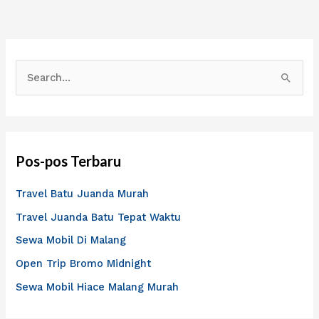
C
a
r
i
Pos-pos Terbaru
u
n
Travel Batu Juanda Murah
t
Travel Juanda Batu Tepat Waktu
u
Sewa Mobil Di Malang
k
Open Trip Bromo Midnight
:
Sewa Mobil Hiace Malang Murah