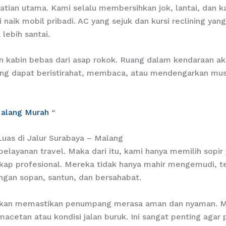
hatian utama. Kami selalu membersihkan jok, lantai, dan 
aik mobil pribadi. AC yang sejuk dan kursi reclining yang
lebih santai.
n kabin bebas dari asap rokok. Ruang dalam kendaraan aka
pang dapat beristirahat, membaca, atau mendengarkan mus
Malang Murah
“
Luas di Jalur Surabaya – Malang
elayanan travel. Maka dari itu, kami hanya memilih sopir y
kap profesional. Mereka tidak hanya mahir mengemudi, 
an sopan, santun, dan bersahabat.
 akan memastikan penumpang merasa aman dan nyaman. M
acetan atau kondisi jalan buruk. Ini sangat penting agar 